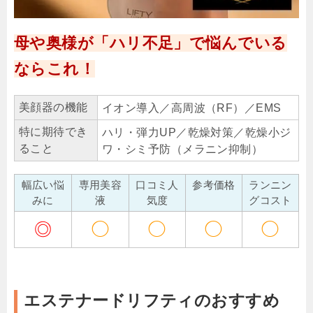
母や奥様が「ハリ不足」で悩んでいる
ならこれ！
美顔器の機能
イオン導入／高周波（RF）／EMS
特に期待でき
ハリ・弾力UP／乾燥対策／乾燥小ジ
ること
ワ・シミ予防（メラニン抑制）
幅広い悩
専用美容
口コミ人
参考価格
ランニン
みに
液
気度
グコスト
◎
◯
◯
◯
◯
エステナードリフティのおすすめ