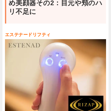
め美顔器その2：目元や頬のハ
リ不足に
エステナードリフティ