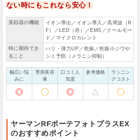
ない時にもこれなら安心！
美顔器の機能
イオン導出／イオン導入／高周波（R
F）／LED（赤）／EMS／クールモー
ド／マイクロカレント
特に期待でき
ハリ・弾力UP／乾燥／乾燥小ジワや
ること
シミ予防（メラニン抑制）
幅広い悩
専用美容
口コミ人
参考価格
ランニン
みに
液
気度
グコスト
◎
◯
◎
△
◯
ヤーマンRFボーテフォトプラスEX
のおすすめポイント