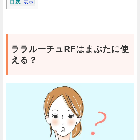
目次
[
表示
]
ララルーチュRFはまぶたに使
える？